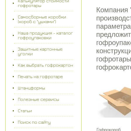
Калькулятор стоимости
гофротары
Компания 
производс
Самосборные коробки
(короб с "ушками")
параметра
предложит
Наша продукция - каталог
гофроупаковки
гофроупак
Защитные картонные
конструкц
уголки
гофротары 
Как выбрать гофрокартон
гофрокарт
Печать на гофротаре
Штанцформы
Полезные сервисы
Статьи
Поиск по сайту
Гофрокороб