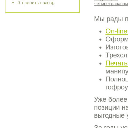
Отправить заявку
четырехлапанны
Мы рады п
On-lin
Оформл
Изгото
Трехсл
Печать
манипу
Полноц
гофроу
Уже более
позиции н
выгодные 
За годы у