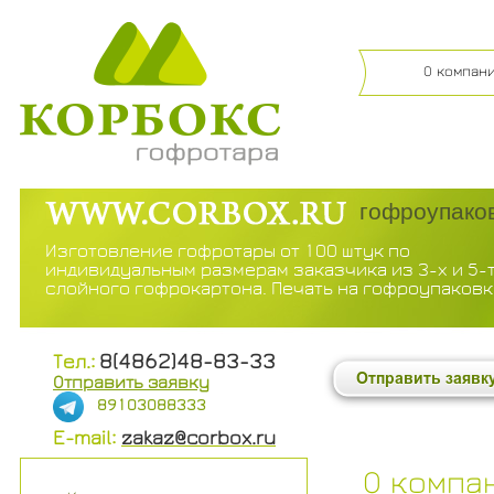
О компан
гофроупако
Изготовление гофротары от 100 штук по
индивидуальным размерам заказчика из 3-х и 5-
слойного гофрокартона. Печать на гофроупаковк
8(4862)
48-83-33
Тел.:
Отправить заявку
89103088333
E-mail:
zakaz@corbox.ru
О компа