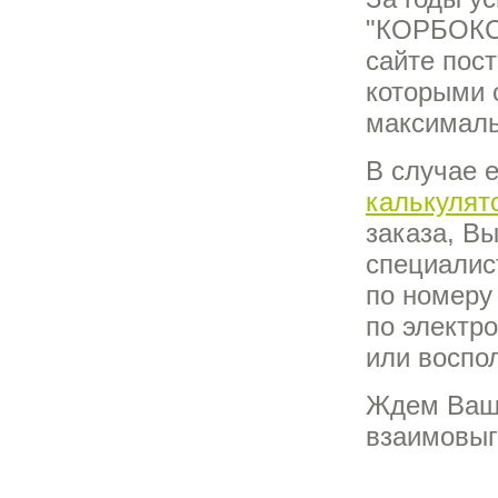
"КОРБОКС"
сайте пос
которыми 
максималь
В случае е
калькулят
заказа, В
специалис
по номеру 
по электр
или воспо
Ждем Ваши
взаимовыг